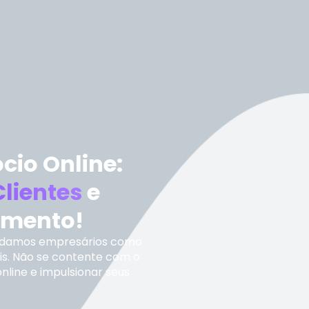
cio Online:
Clientes
e
amento!
judamos empresários como
is. Não se contente com o
nline e impulsionar seus