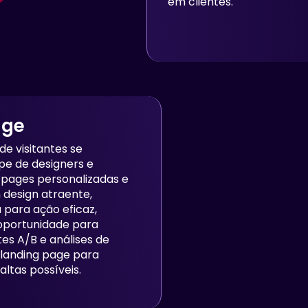
em clientes.
age
de visitantes se
pe de designers e
g pages personalizadas e
design atraente,
para ação eficaz,
 oportunidade para
tes A/B e análises de
 landing page para
ltas possíveis.