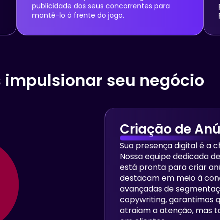
publicidade dos seus concorrentes para
mantê-lo à frente do jogo.
impulsionar seu negócio
Criação de Anú
Sua presença digital é a 
Nossa equipe dedicada de 
está pronta para criar an
destacam em meio à conco
avançadas de segmentaçã
copywriting, garantimos 
atraiam a atenção, mas