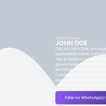
Quem sou eu
JOHN DOE
Olá, sou John Doe, um expe
publicidade online. Com c
Ads, já ajudei uma variedad
gerenciando milhões de rea
estratégias focadas em RO
crescimento significativo p
aqui para impulsionar sua p
próximo nível. Vamos traba
Falar no WhatsApp